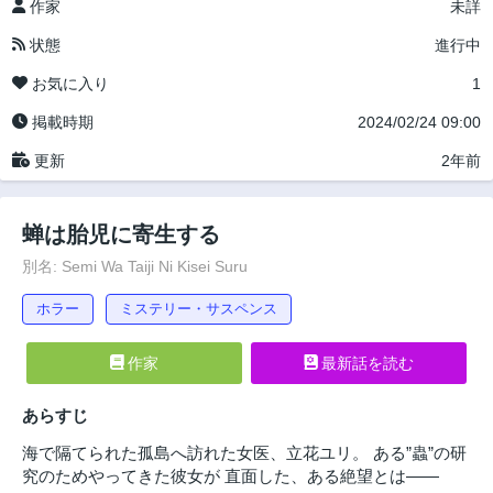
作家
未詳
状態
進行中
お気に入り
1
掲載時期
2024/02/24 09:00
更新
2年前
蝉は胎児に寄生する
別名: Semi Wa Taiji Ni Kisei Suru
ホラー
ミステリー・サスペンス
作家
最新話を読む
あらすじ
海で隔てられた孤島へ訪れた女医、立花ユリ。 ある”蟲”の研
究のためやってきた彼女が 直面した、ある絶望とは――