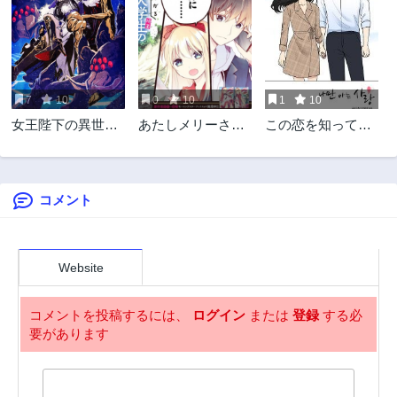
7
10
0
10
1
10
女王陛下の異世界
あたしメリーさ
この恋を知ってい
戦略（ストラテジ
ん。いま異世界に
るのは私だけ
ー）
いるの……。
コメント
Website
コメントを投稿するには、
ログイン
または
登録
する必
要があります