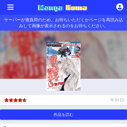
サーバーが過負荷のため、お待ちいただくかページを再読み込
みして画像が表示されるのをお待ちください。
9
/
10
(
1
)
作品を読む