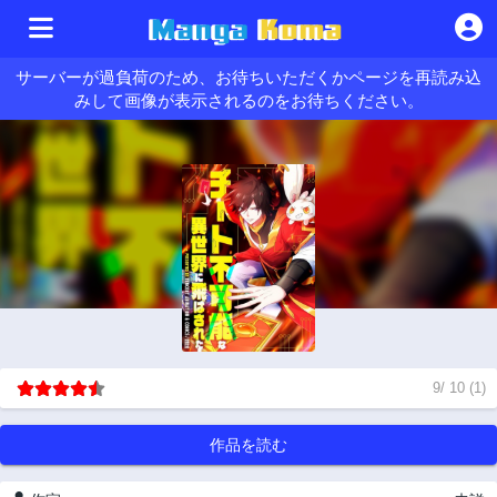
サーバーが過負荷のため、お待ちいただくかページを再読み込
みして画像が表示されるのをお待ちください。
9
/
10
(
1
)
作品を読む