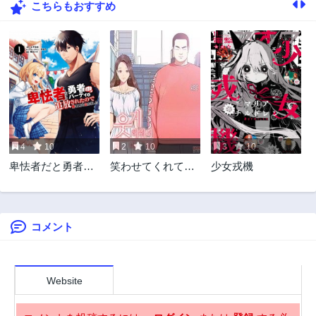
こちらもおすすめ
4
10
2
10
3
10
卑怯者だと勇者パ
笑わせてくれてあ
少女戎機
ーティを追放され
りがとう
たので働くことを
止めました
コメント
Website