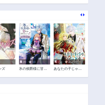
13話
12話
3年前
3年前
8話
7話
3年前
3年前
3話
2話
3年前
3年前
20
10
153
7.3
ンズ
氷の侯爵様に甘や
あなたの子じゃな
かされたいっ！～
いの
シリアス展開しか
ない幼女に転生し
てしまった私の奮
闘記～＠ＣＯＭＩ
Ｃ