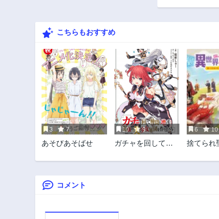
16話
3年前
こちらもおすすめ
11話
3年前
6話
3年前
1話
3年前
3
7
10
9
6
10
あそびあそばせ
ガチャを回して仲
捨てられ
間を増やす 最強の
世界ごは
美少女軍団を作り
れスキル
上げろ
ピングカ
しました
コメント