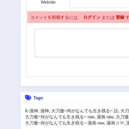
Website
コメントを投稿するには、
ログイン
または
登録
す
Tags
K-漫神
,
漫神
,
大刀傲~何がなんでも生き残る~ 話
,
大刀
大刀傲~何がなんでも生き残る~ raw
,
漫画 raw
,
大刀傲
大刀傲~何がなんでも生き残る~ 漫画 raw
,
漫画コマ
,