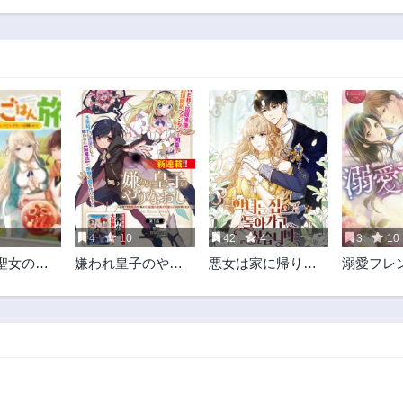
15話
14話
3年前
3年前
10話
9話
3年前
3年前
5話
4話
3年前
3年前
4
10
42
4
3
10
聖女の異
嫌われ皇子のやり
悪女は家に帰りた
溺愛フレ
ん旅 隠
なおし
い
でキャン
ーを召喚