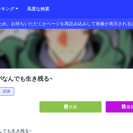
ンキング
高度な検索
ため、お待ちいただくかページを再読み込みして画像が表示される
がなんでも生き残る~
武侠
作家
最
んでも生き残る~