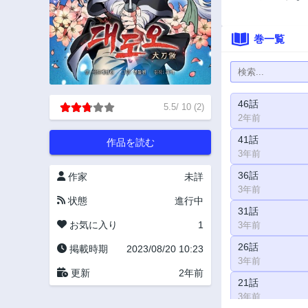
巻一覧
46話
5.5
/
10
(
2
)
2年前
41話
作品を読む
3年前
36話
作家
未詳
3年前
状態
進行中
31話
お気に入り
1
3年前
26話
掲載時期
2023/08/20 10:23
3年前
更新
2年前
21話
3年前