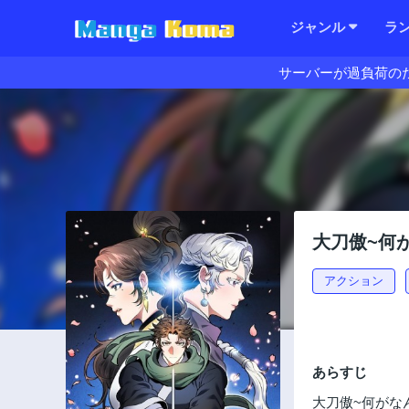
ジャンル
ラ
サーバーが過負荷の
大刀傲~何
アクション
あらすじ
大刀傲~何がな