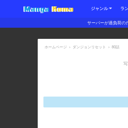
ジャンル
ラ
サーバーが過負荷の
ホームページ
›
ダンジョンリセット
›
80話
写