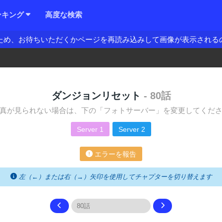
ンキング
高度な検索
ため、お待ちいただくかページを再読み込みして画像が表示される
ダンジョンリセット
- 80話
真が見られない場合は、下の「フォトサーバー」を変更してくだ
Server 1
Server 2
エラーを報告
左（←）または右（→）矢印を使用してチャプターを切り替えます