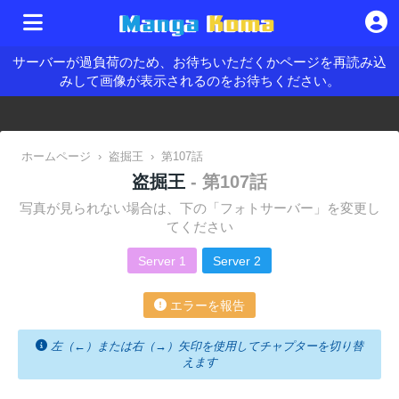
サーバーが過負荷のため、お待ちいただくかページを再読み込
みして画像が表示されるのをお待ちください。
ホームページ
›
盗掘王
›
第107話
盗掘王
- 第107話
写真が見られない場合は、下の「フォトサーバー」を変更し
てください
Server 1
Server 2
エラーを報告
左（←）または右（→）矢印を使用してチャプターを切り替
えます