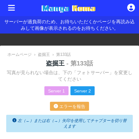
サーバーが過負荷のため、お待ちいただくかページを再読み込
みして画像が表示されるのをお待ちください。
ホームページ
›
盗掘王
›
第133話
盗掘王
- 第133話
写真が見られない場合は、下の「フォトサーバー」を変更し
てください
Server 1
Server 2
エラーを報告
左（←）または右（→）矢印を使用してチャプターを切り替
えます