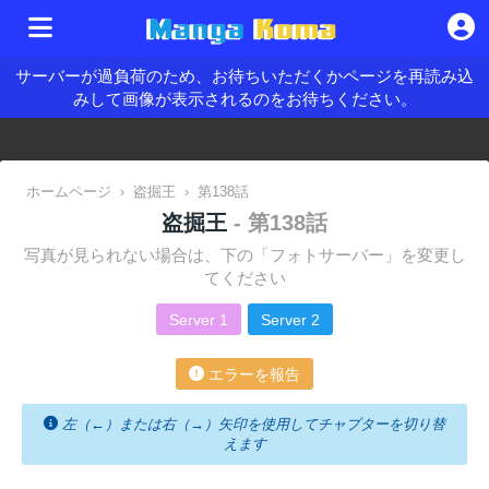
サーバーが過負荷のため、お待ちいただくかページを再読み込
みして画像が表示されるのをお待ちください。
ホームページ
›
盗掘王
›
第138話
盗掘王
- 第138話
写真が見られない場合は、下の「フォトサーバー」を変更し
てください
Server 1
Server 2
エラーを報告
左（←）または右（→）矢印を使用してチャプターを切り替
えます