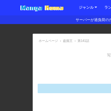
ジャンル
ラ
サーバーが過負荷の
ホームページ
›
盗掘王
›
第141話
写