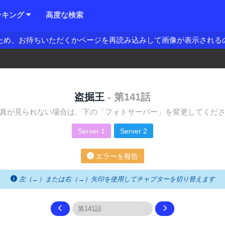
ンキング
高度な検索
ため、お待ちいただくかページを再読み込みして画像が表示される
盗掘王
- 第141話
真が見られない場合は、下の「フォトサーバー」を変更してくだ
Server 1
Server 2
エラーを報告
左（←）または右（→）矢印を使用してチャプターを切り替えます