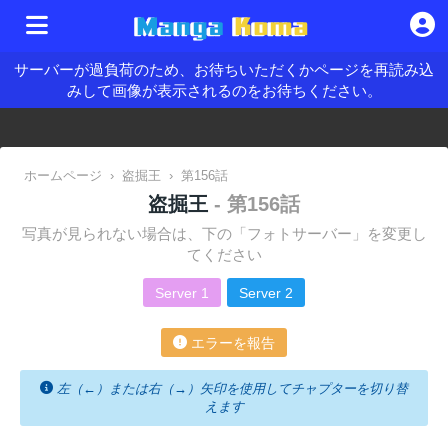
サーバーが過負荷のため、お待ちいただくかページを再読み込
みして画像が表示されるのをお待ちください。
ホームページ
›
盗掘王
›
第156話
盗掘王
- 第156話
写真が見られない場合は、下の「フォトサーバー」を変更し
てください
Server 1
Server 2
エラーを報告
左（←）または右（→）矢印を使用してチャプターを切り替
えます