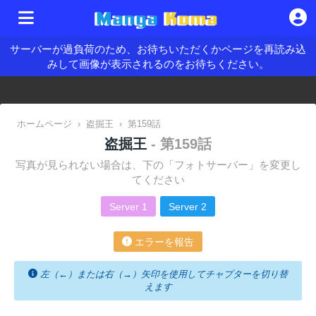
サーバーが過負荷のため、お待ちいただくかページを再読み込
みして画像が表示されるのをお待ちください。
ホームページ
›
盗掘王
›
第159話
盗掘王
- 第159話
写真が見られない場合は、下の「フォトサーバー」を変更し
てください
Server 1
Server 2
エラーを報告
左（←）または右（→）矢印を使用してチャプターを切り替
えます