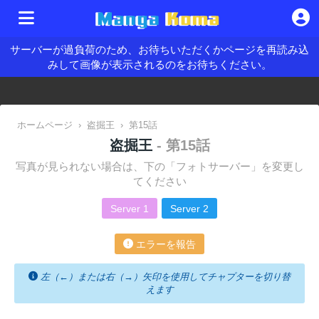
サーバーが過負荷のため、お待ちいただくかページを再読み込
みして画像が表示されるのをお待ちください。
ホームページ
›
盗掘王
›
第15話
盗掘王
- 第15話
写真が見られない場合は、下の「フォトサーバー」を変更し
てください
Server 1
Server 2
エラーを報告
左（←）または右（→）矢印を使用してチャプターを切り替
えます