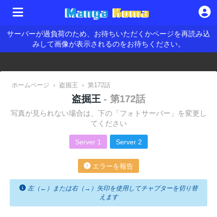
サーバーが過負荷のため、お待ちいただくかページを再読み込
みして画像が表示されるのをお待ちください。
ホームページ
›
盗掘王
›
第172話
盗掘王
- 第172話
写真が見られない場合は、下の「フォトサーバー」を変更し
てください
Server 1
Server 2
エラーを報告
左（←）または右（→）矢印を使用してチャプターを切り替
えます