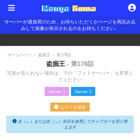
サーバーが過負荷のため、お待ちいただくかページを再読み込
みして画像が表示されるのをお待ちください。
ホームページ
›
盗掘王
›
第178話
盗掘王
- 第178話
写真が見られない場合は、下の「フォトサーバー」を変更し
てください
Server 1
Server 2
エラーを報告
左（←）または右（→）矢印を使用してチャプターを切り替
えます