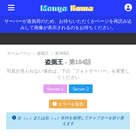
サーバーが過負荷のため、お待ちいただくかページを再読み込
みして画像が表示されるのをお待ちください。
ホームページ
›
盗掘王
›
第184話
盗掘王
- 第184話
写真が見られない場合は、下の「フォトサーバー」を変更し
てください
Server 1
Server 2
エラーを報告
左（←）または右（→）矢印を使用してチャプターを切り替
えます