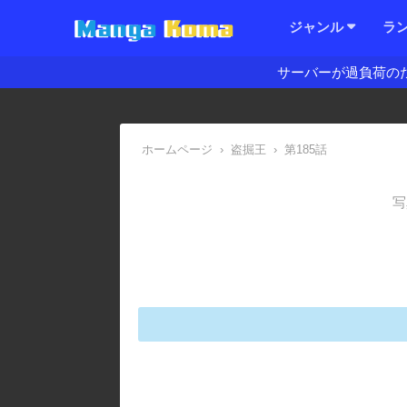
ジャンル
ラ
サーバーが過負荷の
ホームページ
›
盗掘王
›
第185話
写