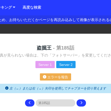
ンキング
高度な検索
ため、お待ちいただくかページを再読み込みして画像が表示される
盗掘王
- 第185話
真が見られない場合は、下の「フォトサーバー」を変更してくだ
Server 1
Server 2
エラーを報告
左（←）または右（→）矢印を使用してチャプターを切り替えます