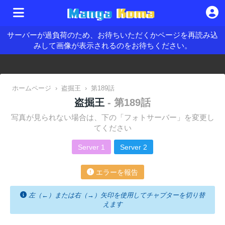
サーバーが過負荷のため、お待ちいただくかページを再読み込
みして画像が表示されるのをお待ちください。
ホームページ
›
盗掘王
›
第189話
盗掘王
- 第189話
写真が見られない場合は、下の「フォトサーバー」を変更し
てください
Server 1
Server 2
エラーを報告
左（←）または右（→）矢印を使用してチャプターを切り替
えます