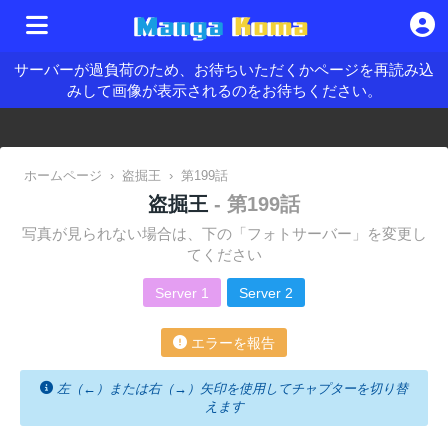
サーバーが過負荷のため、お待ちいただくかページを再読み込
みして画像が表示されるのをお待ちください。
ホームページ
›
盗掘王
›
第199話
盗掘王
- 第199話
写真が見られない場合は、下の「フォトサーバー」を変更し
てください
Server 1
Server 2
エラーを報告
左（←）または右（→）矢印を使用してチャプターを切り替
えます