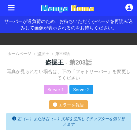
サーバーが過負荷のため、お待ちいただくかページを再読み込
みして画像が表示されるのをお待ちください。
ホームページ
›
盗掘王
›
第203話
盗掘王
- 第203話
写真が見られない場合は、下の「フォトサーバー」を変更し
てください
Server 1
Server 2
エラーを報告
左（←）または右（→）矢印を使用してチャプターを切り替
えます