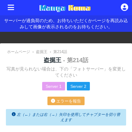
サーバーが過負荷のため、お待ちいただくかページを再読み込
みして画像が表示されるのをお待ちください。
ホームページ
›
盗掘王
›
第214話
盗掘王
- 第214話
写真が見られない場合は、下の「フォトサーバー」を変更し
てください
Server 1
Server 2
エラーを報告
左（←）または右（→）矢印を使用してチャプターを切り替
えます