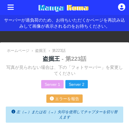
サーバーが過負荷のため、お待ちいただくかページを再読み込
みして画像が表示されるのをお待ちください。
ホームページ
›
盗掘王
›
第223話
盗掘王
- 第223話
写真が見られない場合は、下の「フォトサーバー」を変更し
てください
Server 1
Server 2
エラーを報告
左（←）または右（→）矢印を使用してチャプターを切り替
えます