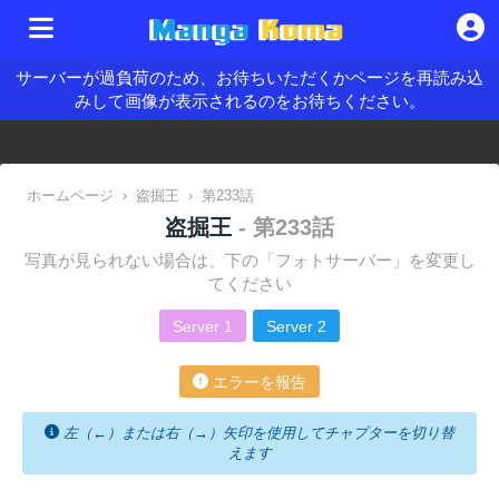
サーバーが過負荷のため、お待ちいただくかページを再読み込
みして画像が表示されるのをお待ちください。
ホームページ
›
盗掘王
›
第233話
盗掘王
- 第233話
写真が見られない場合は、下の「フォトサーバー」を変更し
てください
Server 1
Server 2
エラーを報告
左（←）または右（→）矢印を使用してチャプターを切り替
えます