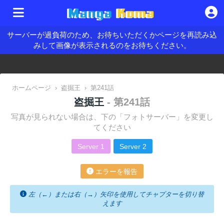
サーバーが過負荷のため、お待ちいただくかページを再読み込
みして画像が表示されるのをお待ちください。
ホームページ
›
盗掘王
›
第241話
盗掘王
- 第241話
写真が見られない場合は、下の「フォトサーバー」を変更し
てください
Server 1
Server 2
エラーを報告
左（←）または右（→）矢印を使用してチャプターを切り替
えます