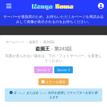
サーバーが過負荷のため、お待ちいただくかページを再読み込
みして画像が表示されるのをお待ちください。
ホームページ
›
盗掘王
›
第243話
盗掘王
- 第243話
写真が見られない場合は、下の「フォトサーバー」を変更し
てください
Server 1
Server 2
エラーを報告
左（←）または右（→）矢印を使用してチャプターを切り替
えます