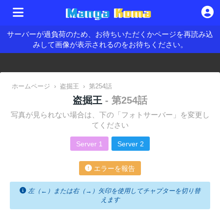
サーバーが過負荷のため、お待ちいただくかページを再読み込
みして画像が表示されるのをお待ちください。
ホームページ
›
盗掘王
›
第254話
盗掘王
- 第254話
写真が見られない場合は、下の「フォトサーバー」を変更し
てください
Server 1
Server 2
エラーを報告
左（←）または右（→）矢印を使用してチャプターを切り替
えます