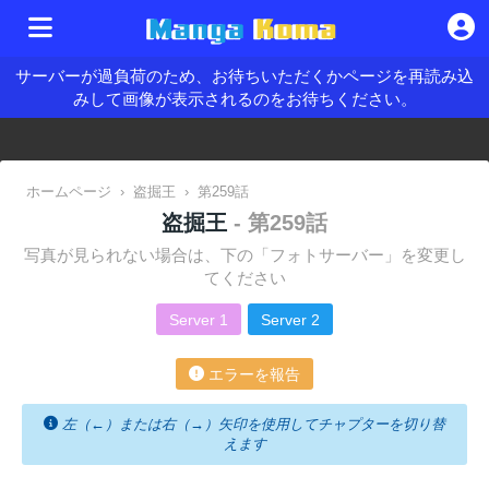
サーバーが過負荷のため、お待ちいただくかページを再読み込
みして画像が表示されるのをお待ちください。
ホームページ
›
盗掘王
›
第259話
盗掘王
- 第259話
写真が見られない場合は、下の「フォトサーバー」を変更し
てください
Server 1
Server 2
エラーを報告
左（←）または右（→）矢印を使用してチャプターを切り替
えます