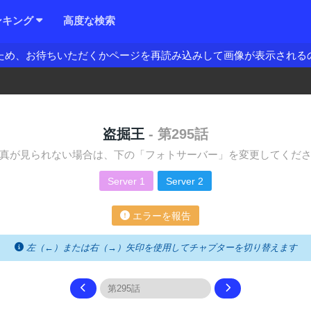
ンキング
高度な検索
ため、お待ちいただくかページを再読み込みして画像が表示される
盗掘王
- 第295話
真が見られない場合は、下の「フォトサーバー」を変更してくだ
Server 1
Server 2
エラーを報告
左（←）または右（→）矢印を使用してチャプターを切り替えます