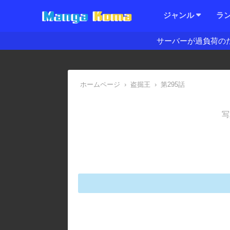
ジャンル
ラ
サーバーが過負荷の
ホームページ
›
盗掘王
›
第295話
写