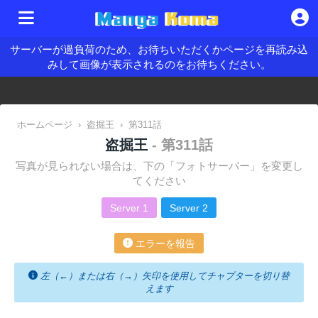
サーバーが過負荷のため、お待ちいただくかページを再読み込
みして画像が表示されるのをお待ちください。
ホームページ
›
盗掘王
›
第311話
盗掘王
- 第311話
写真が見られない場合は、下の「フォトサーバー」を変更し
てください
Server 1
Server 2
エラーを報告
左（←）または右（→）矢印を使用してチャプターを切り替
えます