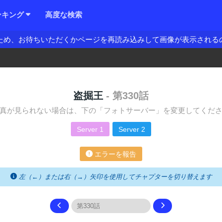
ンキング
高度な検索
ため、お待ちいただくかページを再読み込みして画像が表示される
盗掘王
- 第330話
真が見られない場合は、下の「フォトサーバー」を変更してくだ
Server 1
Server 2
エラーを報告
左（←）または右（→）矢印を使用してチャプターを切り替えます