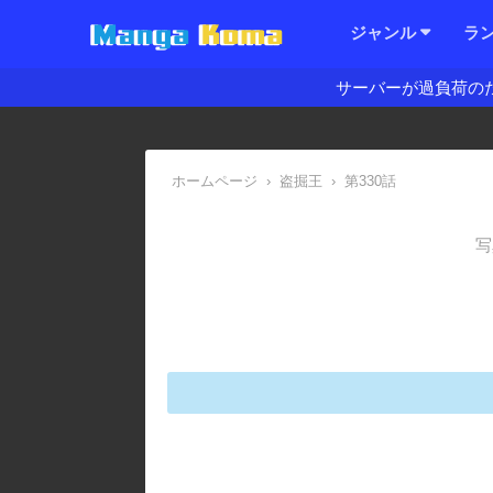
ジャンル
ラ
サーバーが過負荷の
ホームページ
›
盗掘王
›
第330話
写