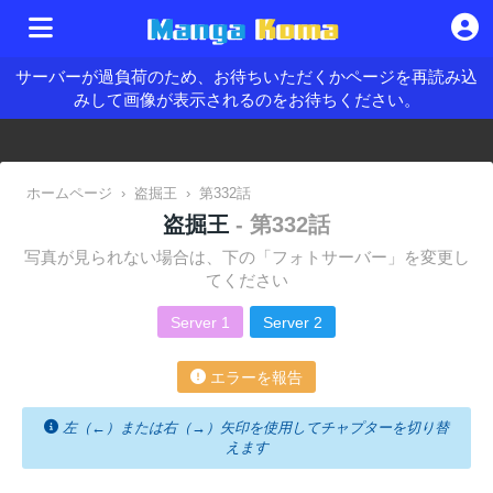
サーバーが過負荷のため、お待ちいただくかページを再読み込
みして画像が表示されるのをお待ちください。
ホームページ
›
盗掘王
›
第332話
盗掘王
- 第332話
写真が見られない場合は、下の「フォトサーバー」を変更し
てください
Server 1
Server 2
エラーを報告
左（←）または右（→）矢印を使用してチャプターを切り替
えます