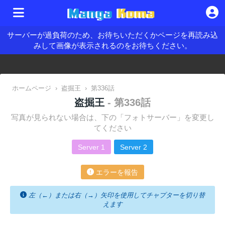
サーバーが過負荷のため、お待ちいただくかページを再読み込
みして画像が表示されるのをお待ちください。
ホームページ
›
盗掘王
›
第336話
盗掘王
- 第336話
写真が見られない場合は、下の「フォトサーバー」を変更し
てください
Server 1
Server 2
エラーを報告
左（←）または右（→）矢印を使用してチャプターを切り替
えます