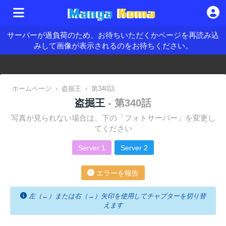
サーバーが過負荷のため、お待ちいただくかページを再読み込
みして画像が表示されるのをお待ちください。
ホームページ
›
盗掘王
›
第340話
盗掘王
- 第340話
写真が見られない場合は、下の「フォトサーバー」を変更し
てください
Server 1
Server 2
エラーを報告
左（←）または右（→）矢印を使用してチャプターを切り替
えます