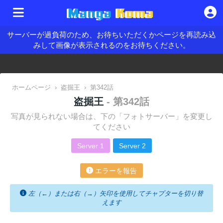
サーバーが過負荷のため、お待ちいただくかページを再読み込
みして画像が表示されるのをお待ちください。
ホームページ
›
盗掘王
›
第342話
盗掘王
- 第342話
写真が見られない場合は、下の「フォトサーバー」を変更し
てください
Server 1
Server 2
エラーを報告
左（←）または右（→）矢印を使用してチャプターを切り替
えます