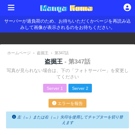
サーバーが過負荷のため、お待ちいただくかページを再読み込
みして画像が表示されるのをお待ちください。
ホームページ
›
盗掘王
›
第347話
盗掘王
- 第347話
写真が見られない場合は、下の「フォトサーバー」を変更し
てください
Server 1
Server 2
エラーを報告
左（←）または右（→）矢印を使用してチャプターを切り替
えます