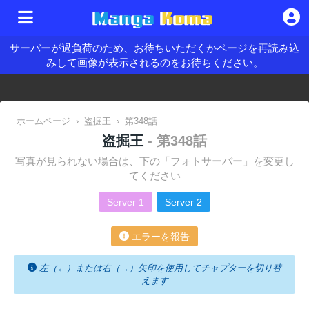
サーバーが過負荷のため、お待ちいただくかページを再読み込
みして画像が表示されるのをお待ちください。
ホームページ
›
盗掘王
›
第348話
盗掘王
- 第348話
写真が見られない場合は、下の「フォトサーバー」を変更し
てください
Server 1
Server 2
エラーを報告
左（←）または右（→）矢印を使用してチャプターを切り替
えます