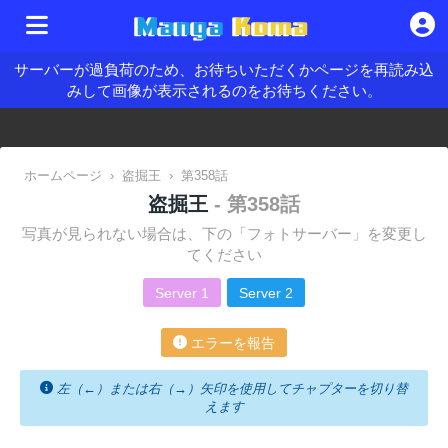
サーバーが過負荷のため、お待ちいただくかページを再読み込
みして画像が表示されるのをお待ちください。
ホームページ
›
盗掘王
›
第358話
盗掘王
- 第358話
写真が見られない場合は、下の「フォトサーバー」を変更し
てください
Server 1
Server 2
エラーを報告
左（←）または右（→）矢印を使用してチャプターを切り替
えます