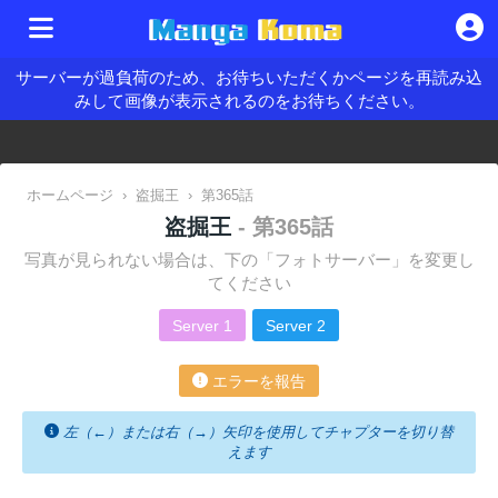
サーバーが過負荷のため、お待ちいただくかページを再読み込
みして画像が表示されるのをお待ちください。
ホームページ
›
盗掘王
›
第365話
盗掘王
- 第365話
写真が見られない場合は、下の「フォトサーバー」を変更し
てください
Server 1
Server 2
エラーを報告
左（←）または右（→）矢印を使用してチャプターを切り替
えます