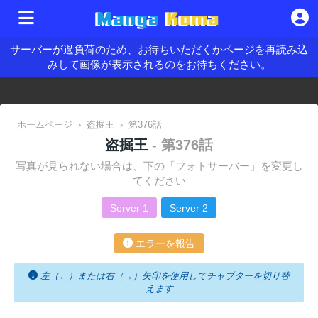
サーバーが過負荷のため、お待ちいただくかページを再読み込
みして画像が表示されるのをお待ちください。
ホームページ
›
盗掘王
›
第376話
盗掘王
- 第376話
写真が見られない場合は、下の「フォトサーバー」を変更し
てください
Server 1
Server 2
エラーを報告
左（←）または右（→）矢印を使用してチャプターを切り替
えます