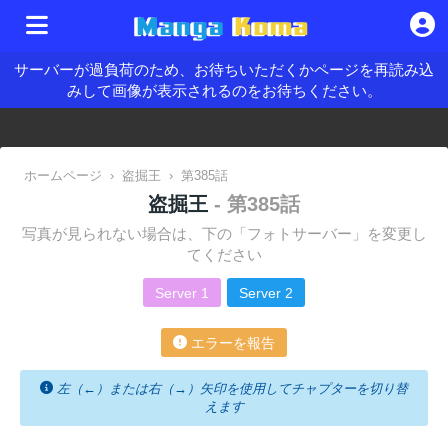
サーバーが過負荷のため、お待ちいただくかページを再読み込
みして画像が表示されるのをお待ちください。
ホームページ
›
盗掘王
›
第385話
盗掘王
- 第385話
写真が見られない場合は、下の「フォトサーバー」を変更し
てください
Server 1
Server 2
エラーを報告
左（←）または右（→）矢印を使用してチャプターを切り替
えます