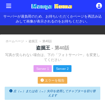
サーバーが過負荷のため、お待ちいただくかページを再読み込
みして画像が表示されるのをお待ちください。
ホームページ
›
盗掘王
›
第40話
盗掘王
- 第40話
写真が見られない場合は、下の「フォトサーバー」を変更し
てください
Server 1
Server 2
エラーを報告
左（←）または右（→）矢印を使用してチャプターを切り替
えます