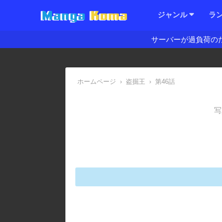
ジャンル
ラ
サーバーが過負荷の
ホームページ
›
盗掘王
›
第46話
写