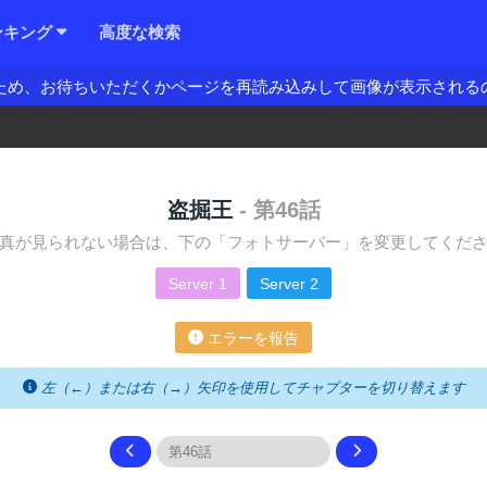
ンキング
高度な検索
ため、お待ちいただくかページを再読み込みして画像が表示される
盗掘王
- 第46話
真が見られない場合は、下の「フォトサーバー」を変更してくだ
Server 1
Server 2
エラーを報告
左（←）または右（→）矢印を使用してチャプターを切り替えます