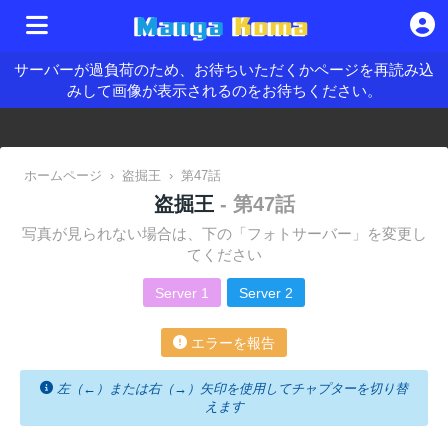
サーバーが過負荷のため、お待ちいただくかページを再読み込
みして画像が表示されるのをお待ちください。
ホームページ
›
盗掘王
›
第47話
盗掘王
- 第47話
写真が見られない場合は、下の「フォトサーバー」を変更し
てください
Server 1
Server 2
エラーを報告
左（←）または右（→）矢印を使用してチャプターを切り替
えます