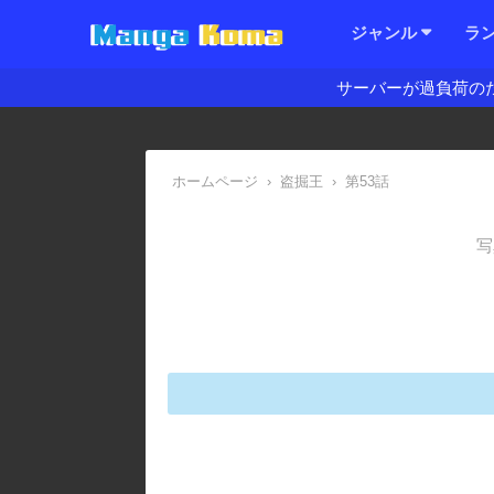
ジャンル
ラ
サーバーが過負荷の
ホームページ
›
盗掘王
›
第53話
写