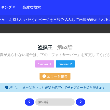
ンキング
高度な検索
ため、お待ちいただくかページを再読み込みして画像が表示される
盗掘王
- 第53話
真が見られない場合は、下の「フォトサーバー」を変更してくだ
Server 1
Server 2
エラーを報告
左（←）または右（→）矢印を使用してチャプターを切り替えます