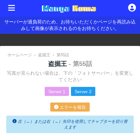
サーバーが過負荷のため、お待ちいただくかページを再読み込
みして画像が表示されるのをお待ちください。
ホームページ
›
盗掘王
›
第55話
盗掘王
- 第55話
写真が見られない場合は、下の「フォトサーバー」を変更し
てください
Server 1
Server 2
エラーを報告
左（←）または右（→）矢印を使用してチャプターを切り替
えます