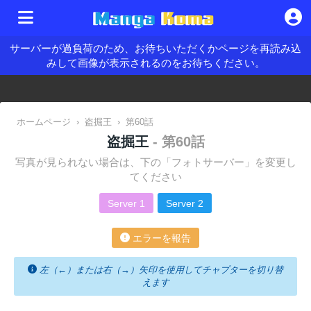
サーバーが過負荷のため、お待ちいただくかページを再読み込
みして画像が表示されるのをお待ちください。
ホームページ
›
盗掘王
›
第60話
盗掘王
- 第60話
写真が見られない場合は、下の「フォトサーバー」を変更し
てください
Server 1
Server 2
エラーを報告
左（←）または右（→）矢印を使用してチャプターを切り替
えます