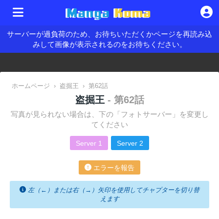
サーバーが過負荷のため、お待ちいただくかページを再読み込
みして画像が表示されるのをお待ちください。
ホームページ
›
盗掘王
›
第62話
盗掘王
- 第62話
写真が見られない場合は、下の「フォトサーバー」を変更し
てください
Server 1
Server 2
エラーを報告
左（←）または右（→）矢印を使用してチャプターを切り替
えます