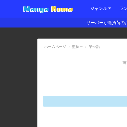
ジャンル
ラ
サーバーが過負荷の
ホームページ
›
盗掘王
›
第65話
写