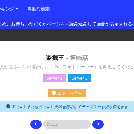
ンキング
高度な検索
ため、お待ちいただくかページを再読み込みして画像が表示される
盗掘王
- 第65話
真が見られない場合は、下の「フォトサーバー」を変更してくだ
Server 1
Server 2
エラーを報告
左（←）または右（→）矢印を使用してチャプターを切り替えます