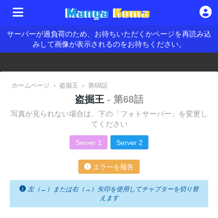
サーバーが過負荷のため、お待ちいただくかページを再読み込
みして画像が表示されるのをお待ちください。
ホームページ
›
盗掘王
›
第68話
盗掘王
- 第68話
写真が見られない場合は、下の「フォトサーバー」を変更し
てください
Server 1
Server 2
エラーを報告
左（←）または右（→）矢印を使用してチャプターを切り替
えます