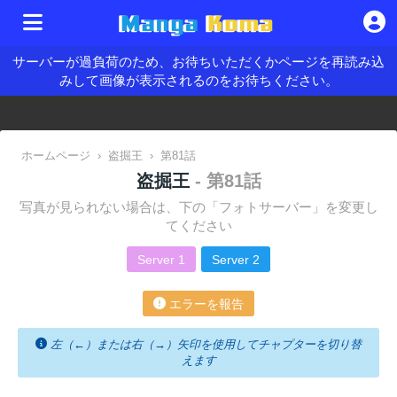
サーバーが過負荷のため、お待ちいただくかページを再読み込
みして画像が表示されるのをお待ちください。
ホームページ
›
盗掘王
›
第81話
盗掘王
- 第81話
写真が見られない場合は、下の「フォトサーバー」を変更し
てください
Server 1
Server 2
エラーを報告
左（←）または右（→）矢印を使用してチャプターを切り替
えます