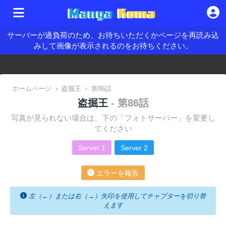
サーバーが過負荷のため、お待ちいただくかページを再読み込
みして画像が表示されるのをお待ちください。
ホームページ
›
盗掘王
›
第86話
盗掘王
- 第86話
写真が見られない場合は、下の「フォトサーバー」を変更し
てください
Server 1
Server 2
エラーを報告
左（←）または右（→）矢印を使用してチャプターを切り替
えます