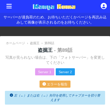
サーバーが過負荷のため、お待ちいただくかページを再読み込
みして画像が表示されるのをお待ちください。
ホームページ
›
盗掘王
›
第89話
盗掘王
- 第89話
写真が見られない場合は、下の「フォトサーバー」を変更し
てください
Server 1
Server 2
エラーを報告
左（←）または右（→）矢印を使用してチャプターを切り替
えます